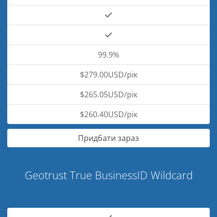
99.9%
$279.00USD/рік
$265.05USD/рік
$260.40USD/рік
Придбати зараз
Geotrust True BusinessID Wildcard