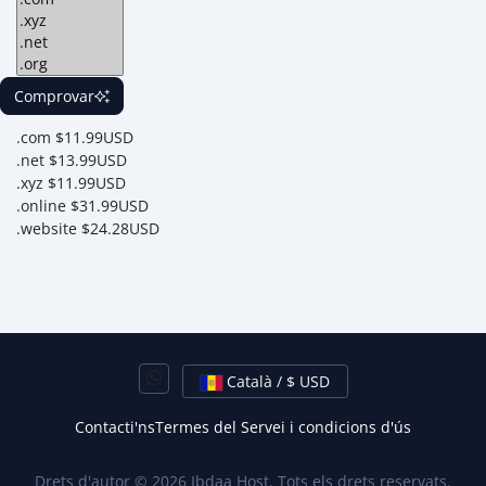
Comprovar
.com
$11.99USD
.net
$13.99USD
.xyz
$11.99USD
.online
$31.99USD
.website
$24.28USD
Català / $ USD
Contacti'ns
Termes del Servei i condicions d'ús
Drets d'autor © 2026 Ibdaa Host. Tots els drets reservats.