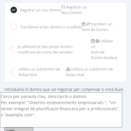
Registrar un
Registrar un nou domini
Nou Domini
transferir un
Transfereix el teu domini a nosaltres
Nom de Domini
Utilitzar
Jo utilitzaré el meu propi domini i
un
modificaré els noms del servidor
Nom de
Domini Existent
Utilitza un subdomini de
Utilitza un subdomini de
Ibdaa Host
Ibdaa Host
Introdueixi el domini que vol registrar per comprovar si està lliure.